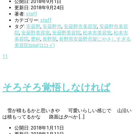
公開日: 2018年9月1日
更新日: 2018年9月24日
著者:
staff
カテゴリー:
staff
タグ:
安曇野
,
安曇野市
,
安曇野市美容室
,
安曇野市美容
院
,
安曇野美容室
,
安曇野美容院
,
松本市美容室
,
松本市
美容院
,
豊科
,
長野県
,
長野県安曇野市髪にやさしすぎる
美容院loloi(ロロイ)
11
そろそろ覚悟しなければ
雪が積もるかと思いきや 可愛いらしい感じで 山沿い
は積もってるかな 路面は夕べか […]
公開日: 2018年1月11日