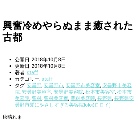
興奮冷めやらぬまま癒された
古都
公開日: 2018年10月8日
更新日: 2018年10月8日
著者:
staff
カテゴリー:
staff
タグ:
安曇野
,
安曇野市
,
安曇野市美容室
,
安曇野市美容
院
,
安曇野美容室
,
安曇野美容院
,
松本市美容室
,
松本市
美容院
,
豊科
,
豊科美容室
,
豊科美容院
,
長野県
,
長野県安
曇野市髪にやさしすぎる美容院loloi(ロロイ)
秋晴れ☀️