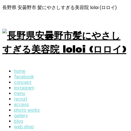
長野県 安曇野市 髪にやさしすぎる美容院 loloi (ロロイ)
home
facebook
concept
instagram
menu
recruit
access
photo works
gallery
blog
web shop