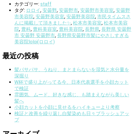
カテゴリー:
staff
タグ:
ロロイ
,
安曇野
,
安曇野市
,
安曇野市美容室
,
安曇野
市美容院
,
安曇野美容室
,
安曇野美容院
,
市民タイムスさ
んに掲載して頂きました✨
,
松本市美容室
,
松本市美容
院
,
豊科
,
豊科美容室
,
豊科美容院
,
長野県
,
長野県 安曇野
市 安曇野 安曇野市
,
長野県安曇野市髪にやさしすぎる
美容院loloi(ロロイ)
最近の投稿
髪パサパサ、うねり、まとまらないを湿気と水分量を
深掘り
W杯で盛り上がってる今、日本代表選手を小顔カット
で検証
雰囲気、ムード、好きな感じ、も踏まえながら美しい
髪へ
小顔カットを小顔に見せるをハイキューより考察
検証と改善を繰り返し白髪染めも日々ブラッシュアッ
プ
アーカイブ