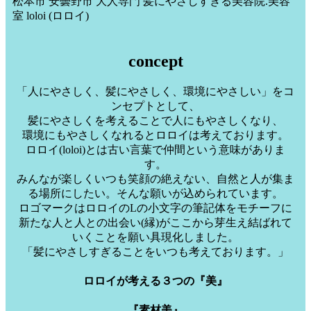
松本市 安曇野市 大人専門 髪にやさしすぎる美容院.美容
室 loloi (ロロイ)
concept
「人にやさしく、髪にやさしく、環境にやさしい」をコ
ンセプトとして、
髪にやさしくを考えることで人にもやさしくなり、
環境にもやさしくなれるとロロイは考えております。
ロロイ(loloi)とは古い言葉で仲間という意味がありま
す。
みんなが楽しくいつも笑顔の絶えない、自然と人が集ま
る場所にしたい。そんな願いが込められています。
ロゴマークはロロイのLの小文字の筆記体をモチーフに
新たな人と人との出会い(縁)がここから芽生え結ばれて
いくことを願い具現化しました。
「髪にやさしすぎることをいつも考えております。」
ロロイが考える３つの『美』
『素材美』