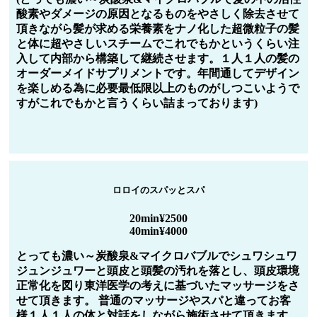
酸素やダメージの原因となるものをやさしく除去させて
頂きながら髪が求める栄養素をナノ化した超微粒子の髪
と体に超やさしいスチームでこれでもかというくらい注
入して内部から構築して継続させます。１人１人の髪の
オーダーメイドサプリメントです。年間通してデザイン
を楽しめる為に必要最低限以上のものがしつこいようで
すがこれでもかと言うくらい詰まっております)
ロロイのスパッとスパ
20min¥2500
40min¥4000
とっても濃い～炭酸泉&マイクロバブルでシュワシュワ
ジュンジュワーと頭皮と頭髪の汚れを落とし、頭皮環境
正常化を図り東洋医学の考えに基づいたマッサージをさ
せて頂きます。 普通のマッサージやスパと違ってお客
様１人１人の体と対話をしながら施術させて頂きます。