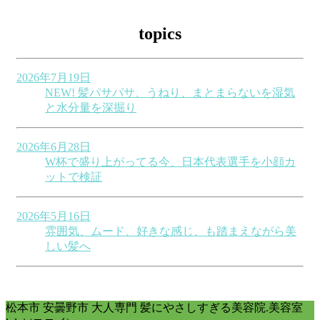
topics
2026年7月19日
NEW!
髪パサパサ、うねり、まとまらないを湿気
と水分量を深掘り
2026年6月28日
W杯で盛り上がってる今、日本代表選手を小顔カ
ットで検証
2026年5月16日
雰囲気、ムード、好きな感じ、も踏まえながら美
しい髪へ
松本市 安曇野市 大人専門 髪にやさしすぎる美容院.美容室