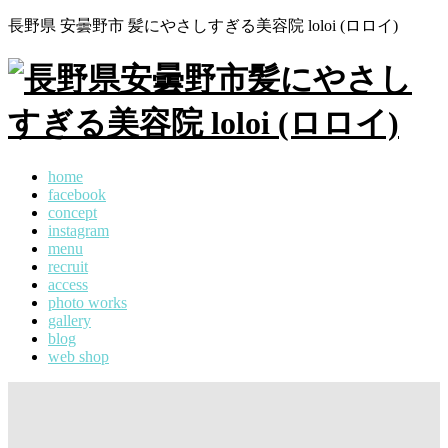
長野県 安曇野市 髪にやさしすぎる美容院 loloi (ロロイ)
home
facebook
concept
instagram
menu
recruit
access
photo works
gallery
blog
web shop