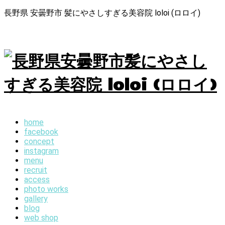
長野県 安曇野市 髪にやさしすぎる美容院 loloi (ロロイ)
home
facebook
concept
instagram
menu
recruit
access
photo works
gallery
blog
web shop