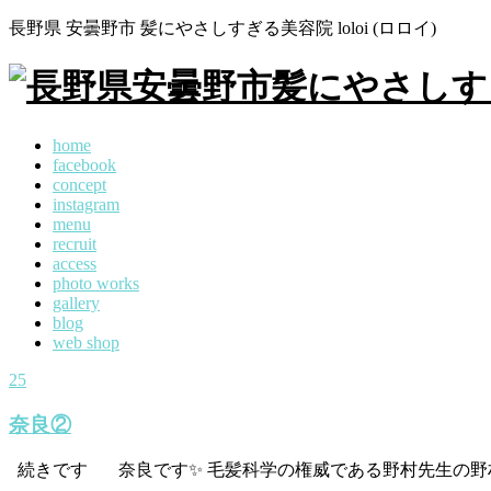
長野県 安曇野市 髪にやさしすぎる美容院 loloi (ロロイ)
home
facebook
concept
instagram
menu
recruit
access
photo works
gallery
blog
web shop
25
奈良②
続きです 奈良です✨ 毛髪科学の権威である野村先生の野村