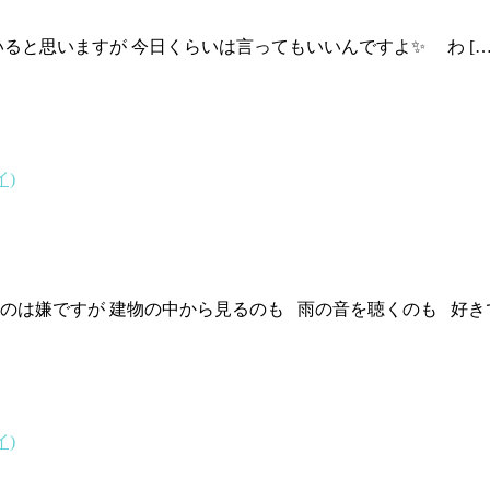
と思いますが 今日くらいは言ってもいいんですよ✨ わ […
イ)
は嫌ですが 建物の中から見るのも 雨の音を聴くのも 好きです
イ)