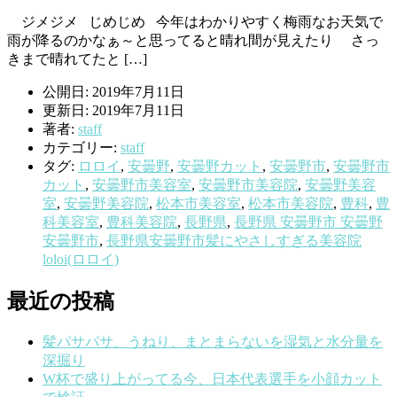
ジメジメ じめじめ 今年はわかりやすく梅雨なお天気で
雨が降るのかなぁ～と思ってると晴れ間が見えたり さっ
きまで晴れてたと […]
公開日: 2019年7月11日
更新日: 2019年7月11日
著者:
staff
カテゴリー:
staff
タグ:
ロロイ
,
安曇野
,
安曇野カット
,
安曇野市
,
安曇野市
カット
,
安曇野市美容室
,
安曇野市美容院
,
安曇野美容
室
,
安曇野美容院
,
松本市美容室
,
松本市美容院
,
豊科
,
豊
科美容室
,
豊科美容院
,
長野県
,
長野県 安曇野市 安曇野
安曇野市
,
長野県安曇野市髪にやさしすぎる美容院
loloi(ロロイ)
最近の投稿
髪パサパサ、うねり、まとまらないを湿気と水分量を
深掘り
W杯で盛り上がってる今、日本代表選手を小顔カット