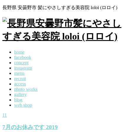
長野県 安曇野市 髪にやさしすぎる美容院 loloi (ロロイ)
home
facebook
concept
instagram
menu
recruit
access
photo works
gallery
blog
web shop
11
7月のお休みです 2019