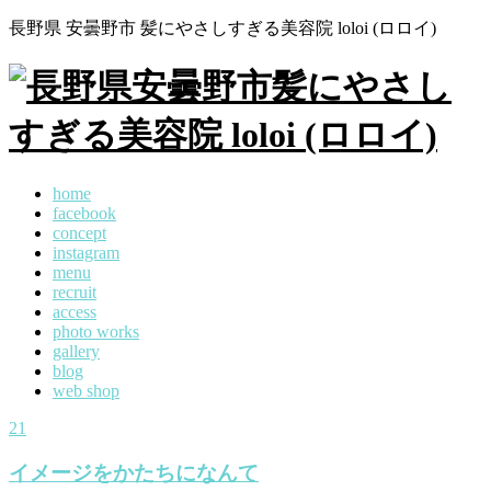
長野県 安曇野市 髪にやさしすぎる美容院 loloi (ロロイ)
home
facebook
concept
instagram
menu
recruit
access
photo works
gallery
blog
web shop
21
イメージをかたちになんて