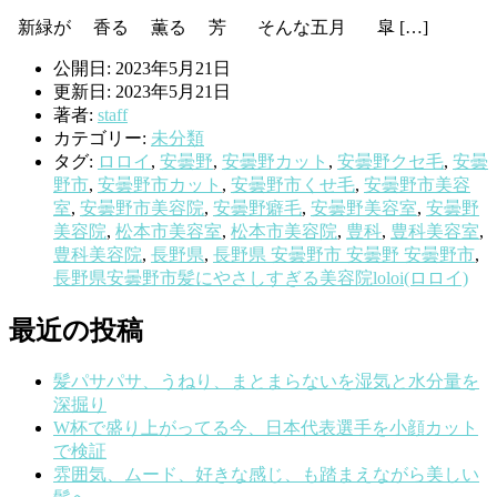
新緑が 香る 薫る 芳 そんな五月 皐 […]
公開日: 2023年5月21日
更新日: 2023年5月21日
著者:
staff
カテゴリー:
未分類
タグ:
ロロイ
,
安曇野
,
安曇野カット
,
安曇野クセ毛
,
安曇
野市
,
安曇野市カット
,
安曇野市くせ毛
,
安曇野市美容
室
,
安曇野市美容院
,
安曇野癖毛
,
安曇野美容室
,
安曇野
美容院
,
松本市美容室
,
松本市美容院
,
豊科
,
豊科美容室
,
豊科美容院
,
長野県
,
長野県 安曇野市 安曇野 安曇野市
,
長野県安曇野市髪にやさしすぎる美容院loloi(ロロイ)
最近の投稿
髪パサパサ、うねり、まとまらないを湿気と水分量を
深掘り
W杯で盛り上がってる今、日本代表選手を小顔カット
で検証
雰囲気、ムード、好きな感じ、も踏まえながら美しい