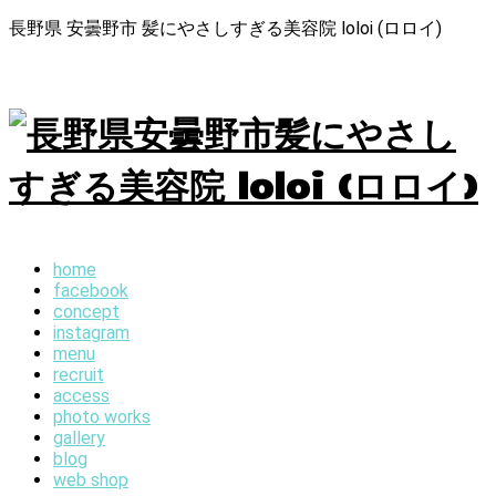
長野県 安曇野市 髪にやさしすぎる美容院 loloi (ロロイ)
home
facebook
concept
instagram
menu
recruit
access
photo works
gallery
blog
web shop