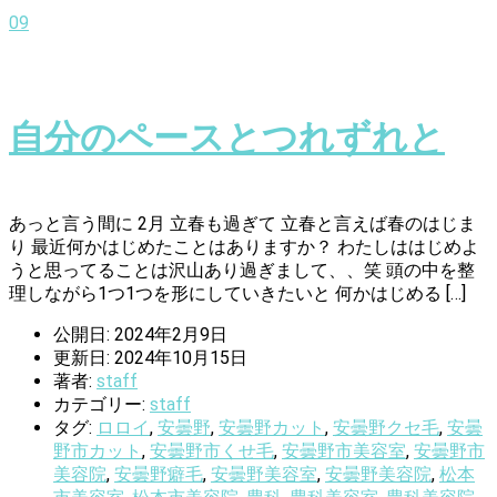
09
自分のペースとつれずれと
あっと言う間に 2月 立春も過ぎて 立春と言えば春のはじま
り 最近何かはじめたことはありますか？ わたしははじめよ
うと思ってることは沢山あり過ぎまして、、笑 頭の中を整
理しながら1つ1つを形にしていきたいと 何かはじめる […]
公開日: 2024年2月9日
更新日: 2024年10月15日
著者:
staff
カテゴリー:
staff
タグ:
ロロイ
,
安曇野
,
安曇野カット
,
安曇野クセ毛
,
安曇
野市カット
,
安曇野市くせ毛
,
安曇野市美容室
,
安曇野市
美容院
,
安曇野癖毛
,
安曇野美容室
,
安曇野美容院
,
松本