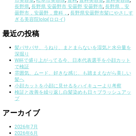
市美容室
,
松本市美容院
,
豊科
,
豊科美容室
,
豊科美容院
,
長野県
,
長野県 安曇野市 安曇野 安曇野市
,
長野県，安
曇野市，安曇野，豊科，
,
長野県安曇野市髪にやさしす
ぎる美容院loloi(ロロイ)
最近の投稿
髪パサパサ、うねり、まとまらないを湿気と水分量を
深掘り
W杯で盛り上がってる今、日本代表選手を小顔カット
で検証
雰囲気、ムード、好きな感じ、も踏まえながら美しい
髪へ
小顔カットを小顔に見せるをハイキューより考察
検証と改善を繰り返し白髪染めも日々ブラッシュアッ
プ
アーカイブ
2026年7月
2026年6月