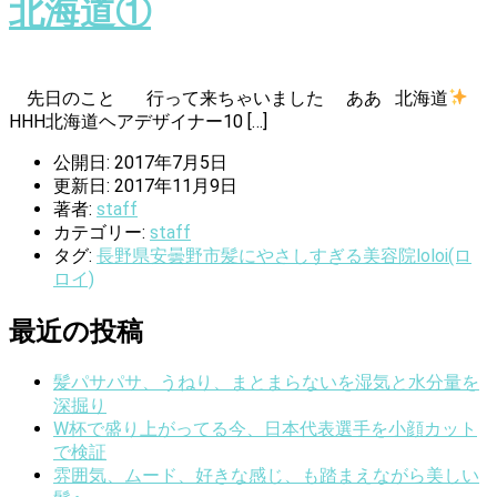
北海道①
先日のこと 行って来ちゃいました ああ 北海道
HHH北海道ヘアデザイナー10 […]
公開日: 2017年7月5日
更新日: 2017年11月9日
著者:
staff
カテゴリー:
staff
タグ:
長野県安曇野市髪にやさしすぎる美容院loloi(ロ
ロイ)
最近の投稿
髪パサパサ、うねり、まとまらないを湿気と水分量を
深掘り
W杯で盛り上がってる今、日本代表選手を小顔カット
で検証
雰囲気、ムード、好きな感じ、も踏まえながら美しい