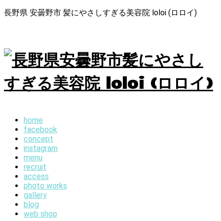
長野県 安曇野市 髪にやさしすぎる美容院 loloi (ロロイ)
home
facebook
concept
instagram
menu
recruit
access
photo works
gallery
blog
web shop