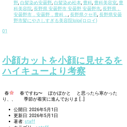
野
,
白髪染め安曇野
,
白髪染め松本
,
豊科
,
豊科美容室
,
豊
科美容院
,
長野県 安曇野市 安曇野 安曇野市
,
長野県，
安曇野市，安曇野，豊科，
,
長野県クセ毛
,
長野県安曇
野市髪にやさしすぎる美容院loloi(ロロイ)
01
小顔カットを小顔に見せるを
ハイキューより考察
春
春ですね〜 ぽかぽかと と思ったら寒かった
り、、 季節が着実に進んでおりま […]
公開日: 2026年5月1日
更新日: 2026年5月1日
著者:
staff