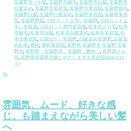
安曇野市ツヤ髪
,
安曇野市癖毛
,
安曇野市白髪
,
安曇野市
白髪染め
,
安曇野市美容室
,
安曇野市美容院
,
安曇野癖毛
,
安曇野白髪
,
安曇野白髪染め
,
安曇野美容室
,
安曇野美容
院
,
安曇野艶髪
,
小顔カット上手い安曇野
,
小顔カット上
手い美容室
,
小顔カット専門美容室
,
松本市クセ毛
,
松本
市癖毛
,
松本市白髪
,
松本市白髪染め
,
松本市美容室
,
松
本市美容院
,
白髪ぼかし安曇野
,
白髪染め安曇野
,
白髪染
め松本
,
豊科
,
豊科美容室
,
長野県 安曇野市 安曇野 安曇
野市
,
長野県，安曇野市，安曇野，豊科，
,
長野県クセ
毛
,
長野県安曇野市髪にやさしすぎる美容院loloi(ロロ
イ)
16
雰囲気、ムード、好きな感
じ、も踏まえながら美しい髪
へ