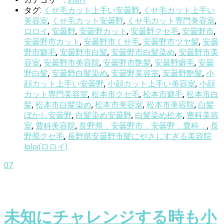
タグ:
くせ毛カット上手い安曇野
,
くせ毛カット上手い
美容室
,
くせ毛カット安曇野
,
くせ毛カット専門美容室
,
ロロイ
,
安曇野
,
安曇野カット
,
安曇野クセ毛
,
安曇野市
,
安曇野市カット
,
安曇野市くせ毛
,
安曇野市ツヤ髪
,
安曇
野市癖毛
,
安曇野市白髪
,
安曇野市白髪染め
,
安曇野市美
容室
,
安曇野市美容院
,
安曇野市艶髪
,
安曇野癖毛
,
安曇
野白髪
,
安曇野白髪染め
,
安曇野美容室
,
安曇野艶髪
,
小
顔カット上手い安曇野
,
小顔カット上手い美容室
,
小顔
カット専門美容室
,
松本市クセ毛
,
松本市癖毛
,
松本市白
髪
,
松本市白髪染め
,
松本市美容室
,
松本市美容院
,
白髪
ぼかし安曇野
,
白髪染め安曇野
,
白髪染め松本
,
豊科美容
室
,
豊科美容院
,
長野県，安曇野市，安曇野，豊科，
,
長
野県クセ毛
,
長野県安曇野市髪にやさしすぎる美容院
loloi(ロロイ)
07
未知にチャレンジする時も小