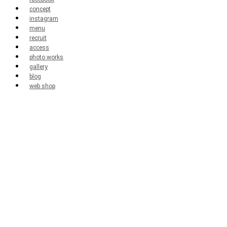
concept
instagram
menu
recruit
access
photo works
gallery
blog
web shop