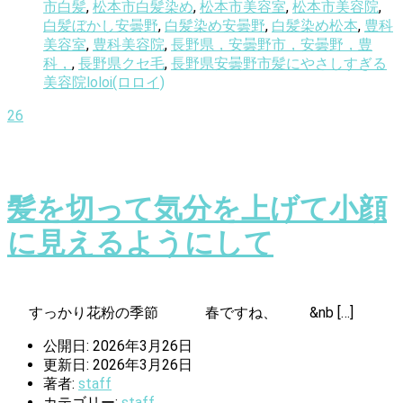
市白髪
,
松本市白髪染め
,
松本市美容室
,
松本市美容院
,
白髪ぼかし安曇野
,
白髪染め安曇野
,
白髪染め松本
,
豊科
美容室
,
豊科美容院
,
長野県，安曇野市，安曇野，豊
科，
,
長野県クセ毛
,
長野県安曇野市髪にやさしすぎる
美容院loloi(ロロイ)
26
髪を切って気分を上げて小顔
に見えるようにして
すっかり花粉の季節 春ですね、 &nb […]
公開日: 2026年3月26日
更新日: 2026年3月26日
著者:
staff
カテゴリー:
staff