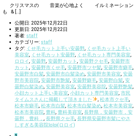
クリスマスの 音楽が心地よく イルミネーション
も & […]
公開日: 2025年12月22日
更新日: 2025年12月22日
著者:
staff
カテゴリー:
staff
タグ:
くせ毛カット上手い安曇野
,
くせ毛カット上手い
美容室
,
くせ毛カット安曇野
,
くせ毛カット専門美容室
,
ロロイ
,
安曇野
,
安曇野カット
,
安曇野クセ毛
,
安曇野市
カット
,
安曇野市くせ毛
,
安曇野市ツヤ髪
,
安曇野市癖毛
,
安曇野市白髪
,
安曇野市白髪染め
,
安曇野市美容室
,
安曇
野市美容院
,
安曇野市艶髪
,
安曇野癖毛
,
安曇野白髪
,
安
曇野白髪染め
,
安曇野美容室
,
安曇野美容院
,
安曇野艶髪
,
小顔カット上手い美容室
,
小顔カット専門美容室
,
市民
タイムスさんに掲載して頂きました
,
松本市クセ毛
,
松本市癖毛
,
松本市白髪
,
松本市白髪染め
,
松本市美容室
,
松本市美容院
,
豊科
,
豊科美容室
,
長野県，安曇野市，安
曇野，豊科，
,
長野県クセ毛
,
長野県安曇野市髪にやさ
しすぎる美容院loloi(ロロイ)