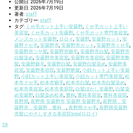
公開日: 2026年7月19日
更新日: 2026年7月19日
著者:
staff
カテゴリー:
staff
タグ:
くせ毛カット上手い安曇野
,
くせ毛カット上手い
美容室
,
くせ毛カット安曇野
,
くせ毛カット専門美容室
,
メンズカット安曇野
,
ロロイ
,
安曇野
,
安曇野カット
,
安
曇野クセ毛
,
安曇野市
,
安曇野市カット
,
安曇野市くせ毛
,
安曇野市ツヤ髪
,
安曇野市癖毛
,
安曇野市白髪
,
安曇野市
白髪染め
,
安曇野市美容室
,
安曇野市美容院
,
安曇野市艶
髪
,
安曇野癖毛
,
安曇野白髪
,
安曇野白髪染め
,
安曇野美
容室
,
安曇野美容院
,
安曇野艶髪
,
小顔カット上手い安曇
野
,
小顔カット上手い美容室
,
小顔カット専門美容室
,
松
本市クセ毛
,
松本市癖毛
,
松本市白髪
,
松本市白髪染め
,
松本市美容室
,
松本市美容院
,
白髪ぼかし安曇野
,
白髪染
め安曇野
,
白髪染め松本
,
豊科
,
豊科美容室
,
豊科美容院
,
長野県
,
長野県 安曇野市 安曇野 安曇野市
,
長野県，安
曇野市，安曇野，豊科，
,
長野県クセ毛
,
長野県安曇野
市髪にやさしすぎる美容院loloi(ロロイ)
28