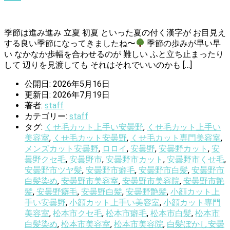
季節は進み進み 立夏 初夏 といった夏の付く漢字が お目見え
する良い季節になってきましたね〜
季節の歩みが早い早
い なかなか歩幅を合わせるのが 難しい ふと立ち止まったり
して 辺りを見渡しても それはそれでいいのかも […]
公開日: 2026年5月16日
更新日: 2026年7月19日
著者:
staff
カテゴリー:
staff
タグ:
くせ毛カット上手い安曇野
,
くせ毛カット上手い
美容室
,
くせ毛カット安曇野
,
くせ毛カット専門美容室
,
メンズカット安曇野
,
ロロイ
,
安曇野
,
安曇野カット
,
安
曇野クセ毛
,
安曇野市
,
安曇野市カット
,
安曇野市くせ毛
,
安曇野市ツヤ髪
,
安曇野市癖毛
,
安曇野市白髪
,
安曇野市
白髪染め
,
安曇野市美容室
,
安曇野市美容院
,
安曇野市艶
髪
,
安曇野癖毛
,
安曇野白髪
,
安曇野艶髪
,
小顔カット上
手い安曇野
,
小顔カット上手い美容室
,
小顔カット専門
美容室
,
松本市クセ毛
,
松本市癖毛
,
松本市白髪
,
松本市
白髪染め
,
松本市美容室
,
松本市美容院
,
白髪ぼかし安曇