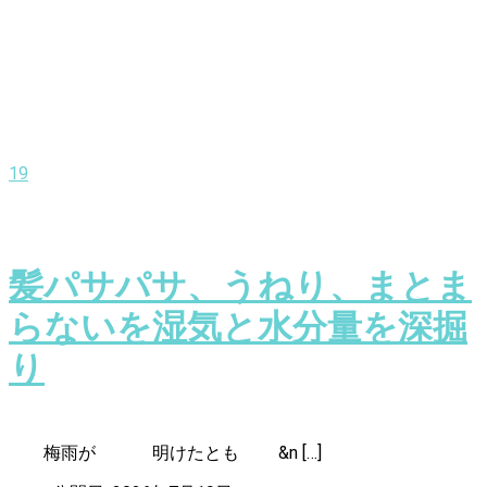
19
髪パサパサ、うねり、まとま
らないを湿気と水分量を深掘
り
梅雨が 明けたとも &n […]