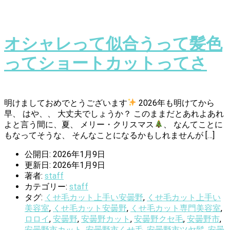
オシャレって似合うって髪色
ってショートカットってさ
明けましておめでとうございます
2026年も明けてから
早、 はや、、 大丈夫でしょうか？ このままだとあれよあれ
よと言う間に、夏、 メリー・クリスマス
、 なんてことに
もなってそうな、 そんなことになるかもしれませんが […]
公開日: 2026年1月9日
更新日: 2026年1月9日
著者:
staff
カテゴリー:
staff
タグ:
くせ毛カット上手い安曇野
,
くせ毛カット上手い
美容室
,
くせ毛カット安曇野
,
くせ毛カット専門美容室
,
ロロイ
,
安曇野
,
安曇野カット
,
安曇野クセ毛
,
安曇野市
,
安曇野市カット
,
安曇野市くせ毛
,
安曇野市ツヤ髪
,
安曇