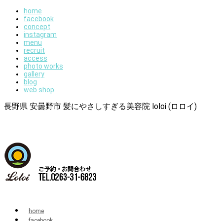
home
facebook
concept
instagram
menu
recruit
access
photo works
gallery
blog
web shop
長野県 安曇野市 髪にやさしすぎる美容院 loloi (ロロイ)
home
facebook