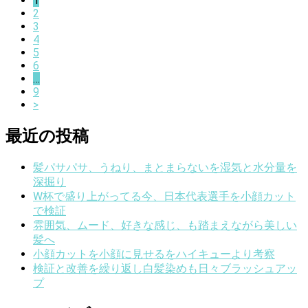
1
2
3
4
5
6
…
9
>
最近の投稿
髪パサパサ、うねり、まとまらないを湿気と水分量を
深掘り
W杯で盛り上がってる今、日本代表選手を小顔カット
で検証
雰囲気、ムード、好きな感じ、も踏まえながら美しい
髪へ
小顔カットを小顔に見せるをハイキューより考察
検証と改善を繰り返し白髪染めも日々ブラッシュアッ
プ