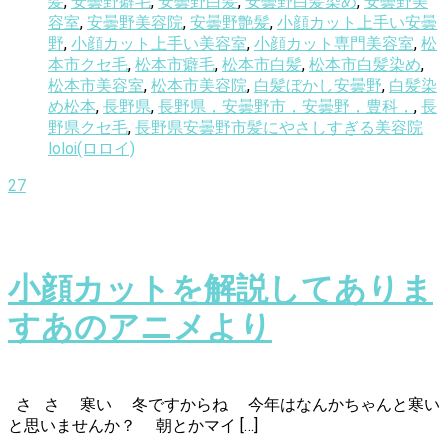
髪
,
安曇野癖毛
,
安曇野白髪
,
安曇野白髪染め
,
安曇野美
容室
,
安曇野美容院
,
安曇野艶髪
,
小顔カット上手い安曇
野
,
小顔カット上手い美容室
,
小顔カット専門美容室
,
松
本市クセ毛
,
松本市癖毛
,
松本市白髪
,
松本市白髪染め
,
松本市美容室
,
松本市美容院
,
白髪ぼかし安曇野
,
白髪染
め松本
,
長野県
,
長野県，安曇野市，安曇野，豊科，
,
長
野県クセ毛
,
長野県安曇野市髪にやさしすぎる美容院
loloi(ロロイ)
27
小顔カットを解説してありま
すあのアニメより
さ さ 寒い 冬ですからね 今年はなんかちゃんと寒い
と思いませんか？ 朝とかマイ […]