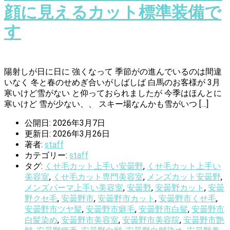
顔に見えるカット標準装備で
す
陽射しが日に日に 強くなって 季節がの進んでいるのは間違
いなく 冬と春のせめぎ合いがしばしば 白馬のお客様が 3月
寒いけど雪がない と仰っておられましたが 今季はほんとに
寒いけど 雪が少ない、、 スキー場なんかも雪がいつ […]
公開日: 2026年3月7日
更新日: 2026年3月26日
著者:
staff
カテゴリー:
staff
タグ:
くせ毛カット上手い安曇野
,
くせ毛カット上手い
美容室
,
くせ毛カット専門美容室
,
メンズカット安曇野
,
メンズパーマ上手い美容室
,
安曇野
,
安曇野カット
,
安曇
野クセ毛
,
安曇野市
,
安曇野市カット
,
安曇野市くせ毛
,
安曇野市ツヤ髪
,
安曇野市癖毛
,
安曇野市白髪
,
安曇野市
白髪染め
,
安曇野市美容室
,
安曇野市美容院
,
安曇野市艶