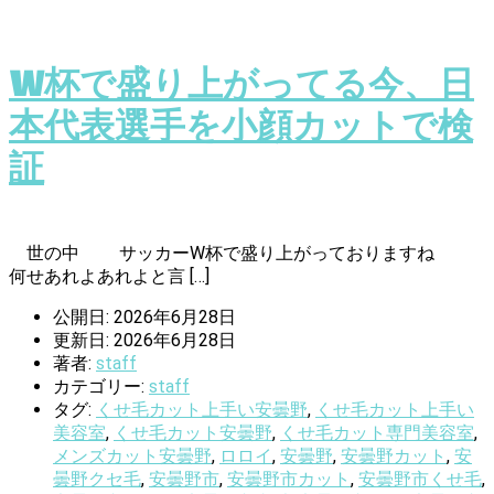
W杯で盛り上がってる今、日
本代表選手を小顔カットで検
証
世の中 サッカーW杯で盛り上がっておりますね
何せあれよあれよと言 […]
公開日: 2026年6月28日
更新日: 2026年6月28日
著者:
staff
カテゴリー:
staff
タグ:
くせ毛カット上手い安曇野
,
くせ毛カット上手い
美容室
,
くせ毛カット安曇野
,
くせ毛カット専門美容室
,
メンズカット安曇野
,
ロロイ
,
安曇野
,
安曇野カット
,
安
曇野クセ毛
,
安曇野市
,
安曇野市カット
,
安曇野市くせ毛
,