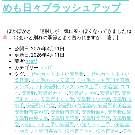
めも日々ブラッシュアップ
ぽかぽかと 陽射しが一気に春っぽくなってきましたね
出会いと別れの季節とよく言われますが 遠 […]
公開日: 2026年4月11日
更新日: 2026年4月11日
著者:
staff
カテゴリー:
staff
タグ:
くせ毛カット上手い安曇野
,
くせ毛カット上手い
美容室
,
くせ毛カット安曇野
,
くせ毛カット専門美容室
,
メンズカット安曇野
,
メンズパーマ上手い美容室
,
ロロ
イ
,
安曇野
,
安曇野カット
,
安曇野クセ毛
,
安曇野市
,
安曇
野市カット
,
安曇野市くせ毛
,
安曇野市ツヤ髪
,
安曇野市
癖毛
,
安曇野市白髪
,
安曇野市白髪染め
,
安曇野市美容室
,
安曇野市美容院
,
安曇野市艶髪
,
安曇野癖毛
,
安曇野白髪
,
安曇野白髪染め
,
安曇野美容室
,
安曇野美容院
,
安曇野艶
髪
,
小顔カット上手い安曇野
,
小顔カット上手い美容室
,
小顔カット専門美容室
,
松本市クセ毛
,
松本市癖毛
,
松本