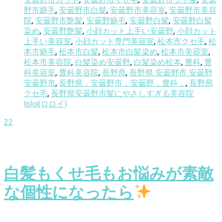
野市癖毛
,
安曇野市白髪
,
安曇野市美容室
,
安曇野市美容
院
,
安曇野市艶髪
,
安曇野癖毛
,
安曇野白髪
,
安曇野白髪
染め
,
安曇野艶髪
,
小顔カット上手い安曇野
,
小顔カット
上手い美容室
,
小顔カット専門美容室
,
松本市クセ毛
,
松
本市癖毛
,
松本市白髪
,
松本市白髪染め
,
松本市美容室
,
松本市美容院
,
白髪染め安曇野
,
白髪染め松本
,
豊科
,
豊
科美容室
,
豊科美容院
,
長野県
,
長野県 安曇野市 安曇野
安曇野市
,
長野県，安曇野市，安曇野，豊科，
,
長野県
クセ毛
,
長野県安曇野市髪にやさしすぎる美容院
loloi(ロロイ)
22
白髪もくせ毛もお悩みが素敵
な個性になったら