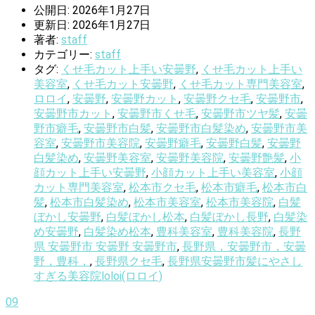
公開日: 2026年1月27日
更新日: 2026年1月27日
著者:
staff
カテゴリー:
staff
タグ:
くせ毛カット上手い安曇野
,
くせ毛カット上手い
美容室
,
くせ毛カット安曇野
,
くせ毛カット専門美容室
,
ロロイ
,
安曇野
,
安曇野カット
,
安曇野クセ毛
,
安曇野市
,
安曇野市カット
,
安曇野市くせ毛
,
安曇野市ツヤ髪
,
安曇
野市癖毛
,
安曇野市白髪
,
安曇野市白髪染め
,
安曇野市美
容室
,
安曇野市美容院
,
安曇野癖毛
,
安曇野白髪
,
安曇野
白髪染め
,
安曇野美容室
,
安曇野美容院
,
安曇野艶髪
,
小
顔カット上手い安曇野
,
小顔カット上手い美容室
,
小顔
カット専門美容室
,
松本市クセ毛
,
松本市癖毛
,
松本市白
髪
,
松本市白髪染め
,
松本市美容室
,
松本市美容院
,
白髪
ぼかし安曇野
,
白髪ぼかし松本
,
白髪ぼかし長野
,
白髪染
め安曇野
,
白髪染め松本
,
豊科美容室
,
豊科美容院
,
長野
県 安曇野市 安曇野 安曇野市
,
長野県，安曇野市，安曇
野，豊科，
,
長野県クセ毛
,
長野県安曇野市髪にやさし
すぎる美容院loloi(ロロイ)
09