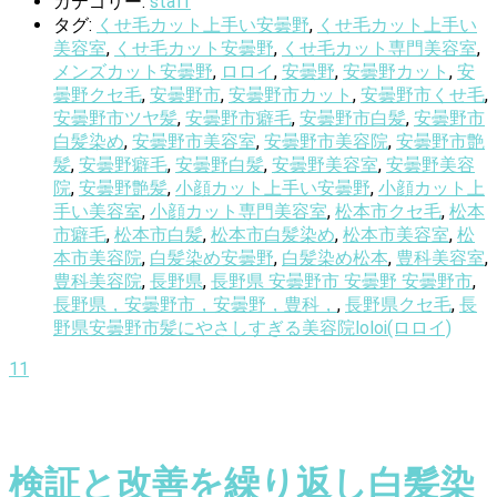
カテゴリー:
staff
タグ:
くせ毛カット上手い安曇野
,
くせ毛カット上手い
美容室
,
くせ毛カット安曇野
,
くせ毛カット専門美容室
,
メンズカット安曇野
,
ロロイ
,
安曇野
,
安曇野カット
,
安
曇野クセ毛
,
安曇野市
,
安曇野市カット
,
安曇野市くせ毛
,
安曇野市ツヤ髪
,
安曇野市癖毛
,
安曇野市白髪
,
安曇野市
白髪染め
,
安曇野市美容室
,
安曇野市美容院
,
安曇野市艶
髪
,
安曇野癖毛
,
安曇野白髪
,
安曇野美容室
,
安曇野美容
院
,
安曇野艶髪
,
小顔カット上手い安曇野
,
小顔カット上
手い美容室
,
小顔カット専門美容室
,
松本市クセ毛
,
松本
市癖毛
,
松本市白髪
,
松本市白髪染め
,
松本市美容室
,
松
本市美容院
,
白髪染め安曇野
,
白髪染め松本
,
豊科美容室
,
豊科美容院
,
長野県
,
長野県 安曇野市 安曇野 安曇野市
,
長野県，安曇野市，安曇野，豊科，
,
長野県クセ毛
,
長
野県安曇野市髪にやさしすぎる美容院loloi(ロロイ)
11
検証と改善を繰り返し白髪染